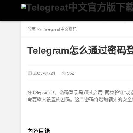
首页
Tel
首页
>>
Telegreat中文资讯
Telegram怎么通过密码
2025-04-24
562
在Telegram中，密码登录是通过启用“两步验
需要输入设置的密码。这个密码将增加额外的安全
內容目錄