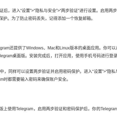
后，进入“设置”>“隐私与安全”>“两步验证”进行设置。启用两步
保护。为了防止密码丢失，记得添加一个恢复邮箱。
gram还提供了Windows、Mac和Linux版本的桌面应用。你可
elegram桌面版。安装完成后，打开应用，使用手机号码进行
ram中，同样可以设置两步验证并启用密码保护。进入“设置”>“隐
ram时都需要输入密码来确保账户安全。
上使用Telegram，启用两步验证和密码保护后，你的Teleg