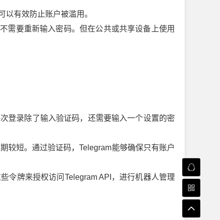
可以有效防止账户被滥用。
录时就不需要重新输入密码。但在公共或共享设备上使用
，每次登录除了输入验证码，还需要输入一个设置的密
较短。通过验证码，Telegram能够确保只有账户
令牌来授权访问Telegram API，进行机器人管理