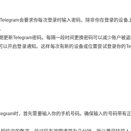
Telegram会要求你每次登录时输入密码，除非你在登录的设备
。
更新Telegram密码。每隔一段时间更换密码可以减少账户
可以开启登录通知。这样每次有新的设备或位置尝试登录你的Tel
legram时，首先需要输入你的手机号码。确保输入的号码带有正