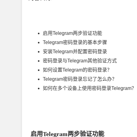
启用Telegram两步验证功能
Telegram密码登录的基本步骤
安装Telegram并配置密码登录
密码登录与Telegram其他验证方式
如何设置Telegram的密码登录？
Telegram密码登录忘记了怎么办？
如何在多个设备上使用密码登录Telegram？
启用Telegram两步验证功能