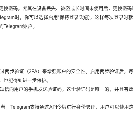
更换密码。尤其在设备丢失、被盗或长时间未使用后，更换密码
elegram时，你可以选择启用“保持登录”功能，这样每次登
legram账户。
主要通过两步验证（2FA）来增强账户的安全性。启用两步验证后
，也能得到进一步保护。
会通过短信向用户的手机发送验证码。这个验证码是唯一的，并且有效期
者，Telegram支持通过API令牌进行身份验证，用户可以使用这些