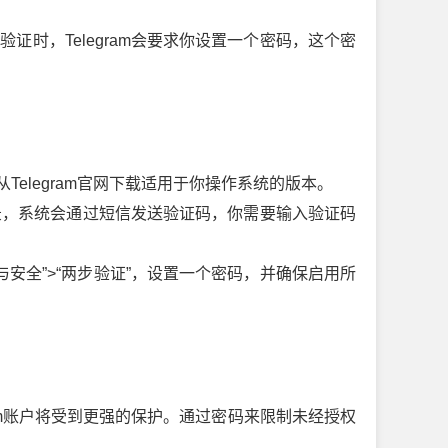
验证时，Telegram会要求你设置一个密码，这个密
以从Telegram官网下载适用于你操作系统的版本。
登录，系统会通过短信发送验证码，你需要输入验证码
私与安全”>“两步验证”，设置一个密码，并确保启用所
ram账户将受到更强的保护。通过密码来限制未经授权