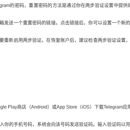
egram的密码，重置密码的方法是通过你在两步验证设置中提供的
。
箱发送一个重置密码的链接。点击链接后，你可以设置一个新
要重新启用两步验证。在恢复账户后，建议检查两步验证设置
e Play商店（Android）或App Store（iOS）下载Teleg
后，输入你的手机号码，系统会向该号码发送验证码。输入验证码以完