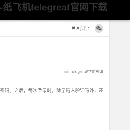
关于本站
意见反馈
联系我们
关注我们：
Telegreat中文资讯
置一个密码。之后，每次登录时，除了输入验证码外，还